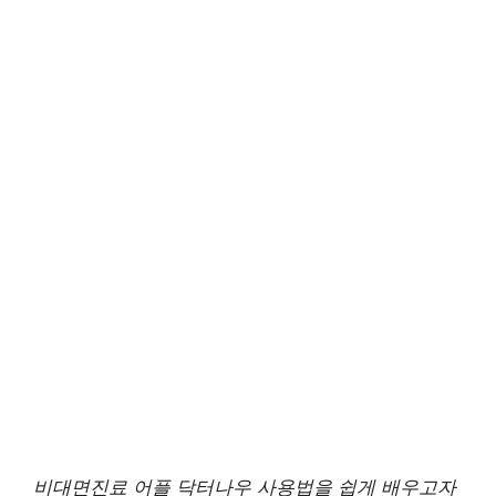
비대면진료 어플 닥터나우 사용법을 쉽게 배우고자