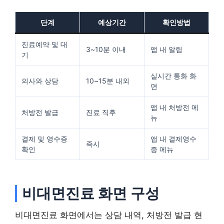
단계
예상기간
확인방법
진료예약 및 대
3~10분 이내
앱 내 알림
기
실시간 통화 화
의사와 상담
10~15분 내외
면
앱 내 처방전 메
처방전 발급
진료 직후
뉴
결제 및 영수증
앱 내 결제영수
즉시
확인
증 메뉴
비대면진료 화면 구성
비대면진료 화면에서는 상담 내역, 처방전 발급 현