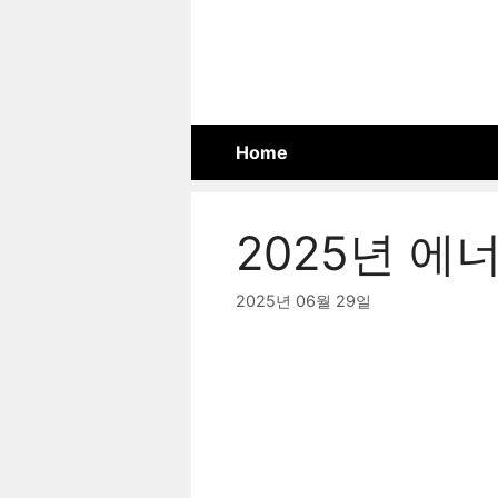
Skip
to
content
Home
2025년 
2025년 06월 29일