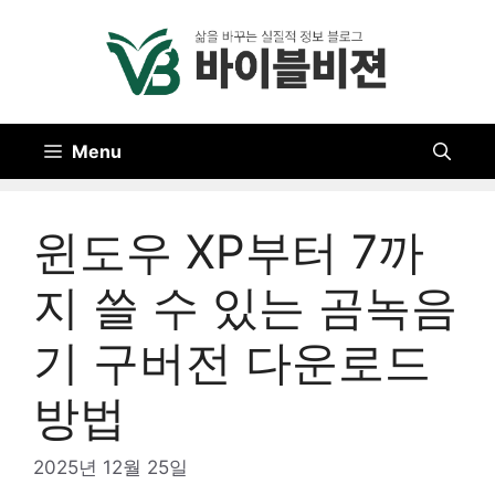
Skip
to
content
Menu
윈도우 XP부터 7까
지 쓸 수 있는 곰녹음
기 구버전 다운로드
방법
2025년 12월 25일