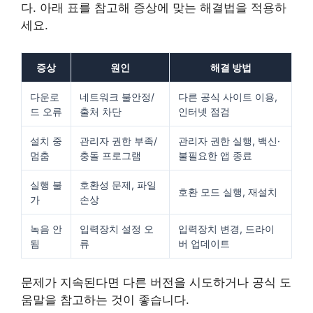
다. 아래 표를 참고해 증상에 맞는 해결법을 적용하
세요.
증상
원인
해결 방법
다운로
네트워크 불안정/
다른 공식 사이트 이용,
드 오류
출처 차단
인터넷 점검
설치 중
관리자 권한 부족/
관리자 권한 실행, 백신·
멈춤
충돌 프로그램
불필요한 앱 종료
실행 불
호환성 문제, 파일
호환 모드 실행, 재설치
가
손상
녹음 안
입력장치 설정 오
입력장치 변경, 드라이
됨
류
버 업데이트
문제가 지속된다면 다른 버전을 시도하거나 공식 도
움말을 참고하는 것이 좋습니다.