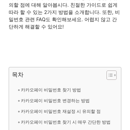
의할 점에 대해 알아봅시다. 친절한 가이드로 쉽게
따라 할 수 있는 2가지 방법을 소개합니다. 또한, 비
밀번호 관련 FAQ도 확인해보세요. 어렵지 않고 간
단하게 해결할 수 있어요!
목차
카카오페이 비밀번호 찾기 방법
카카오페이 비밀번호 변경하는 방법
카카오페이 비밀번호 재설정 시 유의할 점
카카오페이 비밀번호 찾기 시 매우 간단한 방법