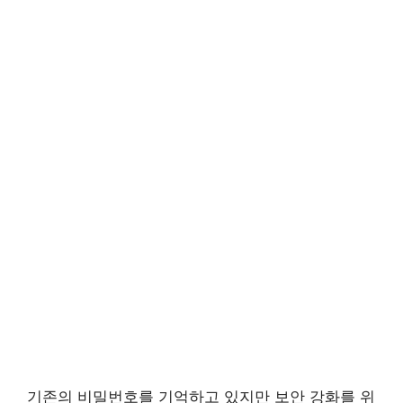
기존의 비밀번호를 기억하고 있지만 보안 강화를 위