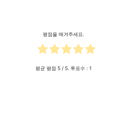
평점을 매겨주세요.
평균 평점
5
/ 5. 투표수 :
1