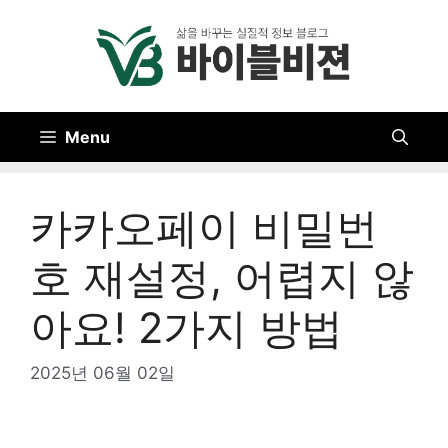
Skip
to
content
Menu
카카오페이 비밀번
호 재설정, 어렵지 않
아요! 2가지 방법
2025년 06월 02일