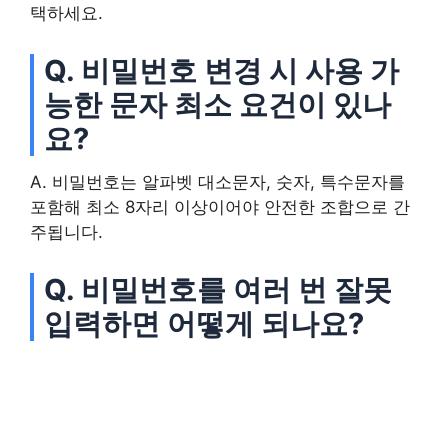
택하세요.
Q. 비밀번호 변경 시 사용 가
능한 문자 최소 요건이 있나
요?
A. 비밀번호는 알파벳 대소문자, 숫자, 특수문자를
포함해 최소 8자리 이상이어야 안전한 조합으로 간
주됩니다.
Q. 비밀번호를 여러 번 잘못
입력하면 어떻게 되나요?