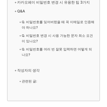
카카오페이 비밀번호 변경 시 유용한 팁 3가지
Q&A
Q. 비밀번호를 잊어버렸을 때 꼭 이메일로 인증해
야 하나요?
Q. 비밀번호 변경 시 사용 가능한 문자 최소 요건
이 있나요?
Q. 비밀번호를 여러 번 잘못 입력하면 어떻게 되
나요?
작성자의 생각
관련된 글: