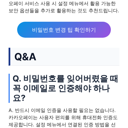
오페이 서비스 사용 시 설정 메뉴에서 활용 가능한
보안 옵션들을 추가로 활용하는 것도 추천드립니다.
비밀번호 변경 팁 확인하기
Q&A
Q. 비밀번호를 잊어버렸을 때
꼭 이메일로 인증해야 하나
요?
A. 반드시 이메일 인증을 사용할 필요는 없습니다.
카카오페이는 사용자 편의를 위해 휴대전화 인증도
제공합니다. 설정 메뉴에서 연결된 인증 방법을 선