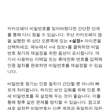
카카오페이 비밀번호를 잊어버렸다면 간단한 단계
를 통해 다시 찾을 수 있습니다. 우선 카카오페이 앱
을 실행한 뒤 상단 오른쪽에 있는
<설정>
아이콘을
선택하세요. 메뉴에서 <내 정보>를 클릭하면 비밀
번호 찾기와 재설정을 위한 옵션이 표시됩니다. 여
기서 사용하는 이메일 또는 휴대전화 번호를 입력해
인증 절차를 완료하면 비밀번호를 재설정할 수 있습
니다.
비밀번호 찾기는 인증 절차가 간단할 뿐 아니라 빠
르게 처리됩니다. 하지만 보안 강화를 위해 인증 후
새 비밀번호를 꼭 설정해 두는 것이 좋습니다. 이를
통해 향후 같은 문제를 방지할 수 있습니다. 참고로
새로 설정한 비밀번호는 다른 계정과 동일하지 않은